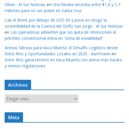
Olivia - Al Sur Noticias
en
Una familia necesita entre $1,6 y 1,7
millones para no ser pobre en Santa Cruz
Cae el Brent por debajo de USD 60 y pone en riesgo la
sostenibilidad de la Cuenca del Golfo San Jorge - Al Sur Noticias
en
Las operadoras advierten que sin quita de retenciones el
petróleo convencional entra en “zona de inviabilidad”
Arenas Silíceas para Vaca Muerta: El Desafío Logístico desde
Entre Ríos y Oportunidades Locales en 2025 - AuriPower
en
Entre Ríos gana terreno en Vaca Muerta con arena más barata
y menos regulaciones
Archivos
A
r
c
Meta
h
i