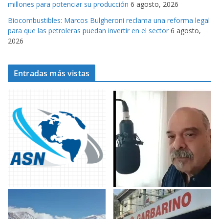
millones para potenciar su producción
6 agosto, 2026
Biocombustibles: Marcos Bulgheroni reclama una reforma legal
para que las petroleras puedan invertir en el sector
6 agosto,
2026
Entradas más vistas