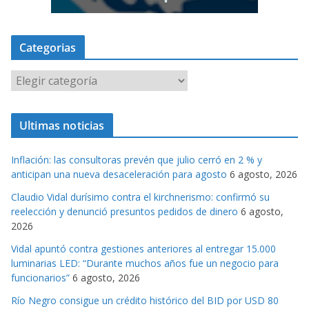
Categorias
C
a
t
Ultimas noticias
e
g
Inflación: las consultoras prevén que julio cerró en 2 % y
o
anticipan una nueva desaceleración para agosto
6 agosto, 2026
r
Claudio Vidal durísimo contra el kirchnerismo: confirmó su
i
reelección y denunció presuntos pedidos de dinero
6 agosto,
a
2026
s
Vidal apuntó contra gestiones anteriores al entregar 15.000
luminarias LED: “Durante muchos años fue un negocio para
funcionarios”
6 agosto, 2026
Río Negro consigue un crédito histórico del BID por USD 80