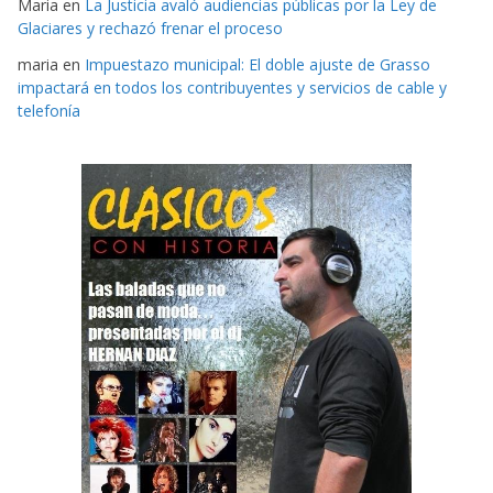
Maria
en
La Justicia avaló audiencias públicas por la Ley de
Glaciares y rechazó frenar el proceso
maria
en
Impuestazo municipal: El doble ajuste de Grasso
impactará en todos los contribuyentes y servicios de cable y
telefonía