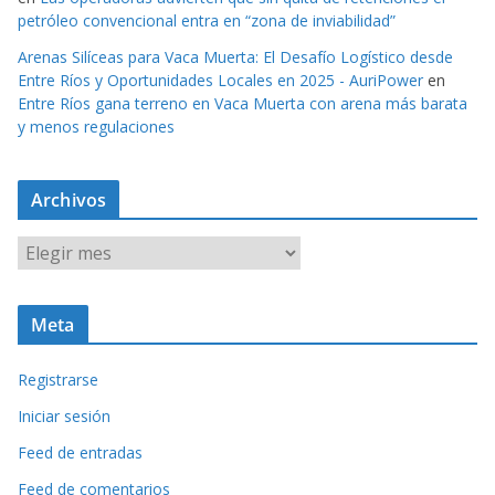
petróleo convencional entra en “zona de inviabilidad”
Arenas Silíceas para Vaca Muerta: El Desafío Logístico desde
Entre Ríos y Oportunidades Locales en 2025 - AuriPower
en
Entre Ríos gana terreno en Vaca Muerta con arena más barata
y menos regulaciones
Archivos
A
r
c
Meta
h
i
Registrarse
v
o
Iniciar sesión
s
Feed de entradas
Feed de comentarios