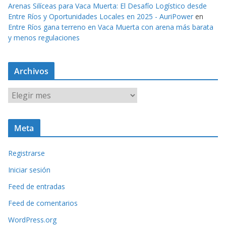
Arenas Silíceas para Vaca Muerta: El Desafío Logístico desde
Entre Ríos y Oportunidades Locales en 2025 - AuriPower
en
Entre Ríos gana terreno en Vaca Muerta con arena más barata
y menos regulaciones
Archivos
A
r
c
Meta
h
i
Registrarse
v
o
Iniciar sesión
s
Feed de entradas
Feed de comentarios
WordPress.org