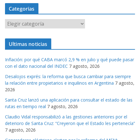
Categorias
C
a
t
Ultimas noticias
e
g
Inflación: por qué CABA marcó 2,9 % en julio y qué puede pasar
o
con el dato nacional del INDEC
7 agosto, 2026
r
Desalojos exprés: la reforma que busca cambiar para siempre
i
la relación entre propietarios e inquilinos en Argentina
7 agosto,
a
2026
s
Santa Cruz lanzó una aplicación para consultar el estado de las
rutas en tiempo real
7 agosto, 2026
Claudio Vidal responsabilizó a las gestiones anteriores por el
deterioro de Santa Cruz: “Creyeron que el Estado les pertenecía”
7 agosto, 2026