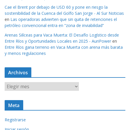
Cae el Brent por debajo de USD 60 y pone en riesgo la
sostenibilidad de la Cuenca del Golfo San Jorge - Al Sur Noticias
en
Las operadoras advierten que sin quita de retenciones el
petróleo convencional entra en “zona de inviabilidad”
Arenas Silíceas para Vaca Muerta: El Desafío Logístico desde
Entre Ríos y Oportunidades Locales en 2025 - AuriPower
en
Entre Ríos gana terreno en Vaca Muerta con arena más barata
y menos regulaciones
Archivos
A
r
c
Meta
h
i
Registrarse
v
o
Iniciar sesión