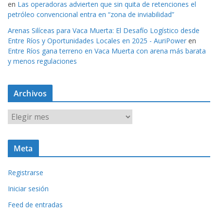
en
Las operadoras advierten que sin quita de retenciones el
petróleo convencional entra en “zona de inviabilidad”
Arenas Silíceas para Vaca Muerta: El Desafío Logístico desde
Entre Ríos y Oportunidades Locales en 2025 - AuriPower
en
Entre Ríos gana terreno en Vaca Muerta con arena más barata
y menos regulaciones
Archivos
A
r
c
Meta
h
i
Registrarse
v
o
Iniciar sesión
s
Feed de entradas