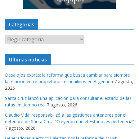
Categorias
C
a
t
Ultimas noticias
e
g
Desalojos exprés: la reforma que busca cambiar para siempre
o
la relación entre propietarios e inquilinos en Argentina
7 agosto,
r
2026
i
Santa Cruz lanzó una aplicación para consultar el estado de las
a
rutas en tiempo real
7 agosto, 2026
s
Claudio Vidal responsabilizó a las gestiones anteriores por el
deterioro de Santa Cruz: “Creyeron que el Estado les pertenecía”
7 agosto, 2026
Generadores eléctricos alertan por la reforma del MEM: