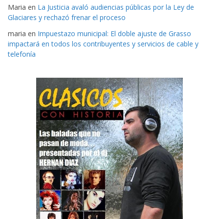
Maria
en
La Justicia avaló audiencias públicas por la Ley de
Glaciares y rechazó frenar el proceso
maria
en
Impuestazo municipal: El doble ajuste de Grasso
impactará en todos los contribuyentes y servicios de cable y
telefonía