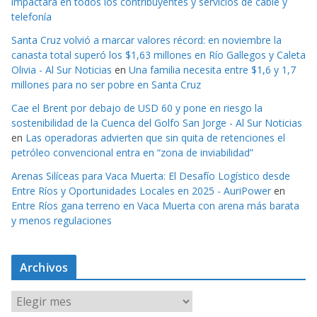
impactará en todos los contribuyentes y servicios de cable y
telefonía
Santa Cruz volvió a marcar valores récord: en noviembre la
canasta total superó los $1,63 millones en Río Gallegos y Caleta
Olivia - Al Sur Noticias
en
Una familia necesita entre $1,6 y 1,7
millones para no ser pobre en Santa Cruz
Cae el Brent por debajo de USD 60 y pone en riesgo la
sostenibilidad de la Cuenca del Golfo San Jorge - Al Sur Noticias
en
Las operadoras advierten que sin quita de retenciones el
petróleo convencional entra en “zona de inviabilidad”
Arenas Silíceas para Vaca Muerta: El Desafío Logístico desde
Entre Ríos y Oportunidades Locales en 2025 - AuriPower
en
Entre Ríos gana terreno en Vaca Muerta con arena más barata
y menos regulaciones
Archivos
A
r