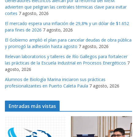
Generadores eléctricos alertan por la reforma del MEM:
o
advierten que peligran las centrales térmicas clave para evitar
r
cortes
7 agosto, 2026
i
El mercado espera una inflación de 29,8% y un dólar de $1.652
a
para fines de 2026
7 agosto, 2026
s
El Gobierno amplió el plan para cancelar deudas de obra pública
y prorrogó la adhesión hasta agosto
7 agosto, 2026
Relevan laboratorios y talleres de Río Gallegos para fortalecer
las prácticas de la Escuela Industrial en Procesos Energéticos
7
agosto, 2026
Alumnos de Biología Marina iniciaron sus prácticas
profesionalizantes en Puerto Caleta Paula
7 agosto, 2026
Entradas más vistas