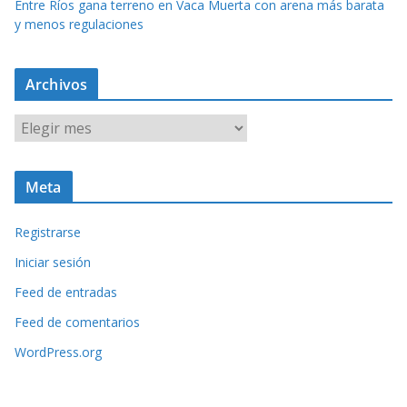
Entre Ríos gana terreno en Vaca Muerta con arena más barata
y menos regulaciones
Archivos
A
r
c
Meta
h
i
Registrarse
v
o
Iniciar sesión
s
Feed de entradas
Feed de comentarios
WordPress.org