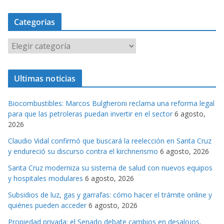
Categorias
C
a
t
Ultimas noticias
e
g
Biocombustibles: Marcos Bulgheroni reclama una reforma legal
o
para que las petroleras puedan invertir en el sector
6 agosto,
r
2026
i
Claudio Vidal confirmó que buscará la reelección en Santa Cruz
a
y endureció su discurso contra el kirchnerismo
6 agosto, 2026
s
Santa Cruz moderniza su sistema de salud con nuevos equipos
y hospitales modulares
6 agosto, 2026
Subsidios de luz, gas y garrafas: cómo hacer el trámite online y
quiénes pueden acceder
6 agosto, 2026
Propiedad privada: el Senado debate cambios en desalojos,