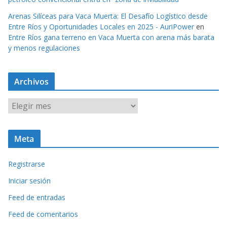
Arenas Silíceas para Vaca Muerta: El Desafío Logístico desde
Entre Ríos y Oportunidades Locales en 2025 - AuriPower
en
Entre Ríos gana terreno en Vaca Muerta con arena más barata
y menos regulaciones
Archivos
A
r
c
Meta
h
i
Registrarse
v
o
Iniciar sesión
s
Feed de entradas
Feed de comentarios