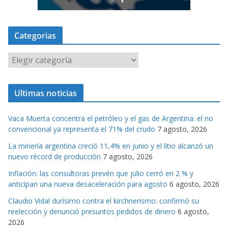
Categorias
C
a
t
Ultimas noticias
e
g
Vaca Muerta concentra el petróleo y el gas de Argentina: el no
o
convencional ya representa el 71% del crudo
7 agosto, 2026
r
La minería argentina creció 11,4% en junio y el litio alcanzó un
i
nuevo récord de producción
7 agosto, 2026
a
s
Inflación: las consultoras prevén que julio cerró en 2 % y
anticipan una nueva desaceleración para agosto
6 agosto, 2026
Claudio Vidal durísimo contra el kirchnerismo: confirmó su
reelección y denunció presuntos pedidos de dinero
6 agosto,
2026