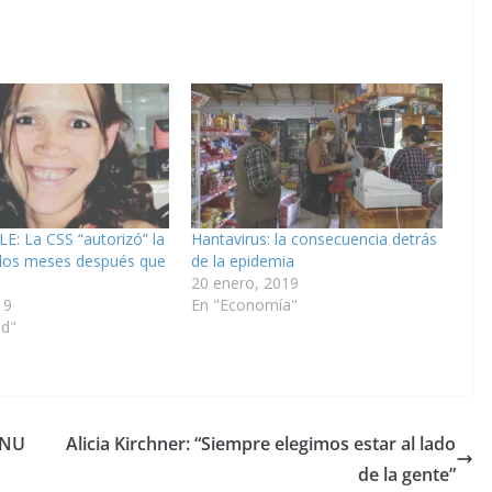
: La CSS “autorizó” la
Hantavirus: la consecuencia detrás
 dos meses después que
de la epidemia
20 enero, 2019
19
En "Economía"
ad"
DNU
Alicia Kirchner: “Siempre elegimos estar al lado
de la gente”