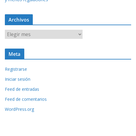
Archivos
A
r
c
Meta
h
i
Registrarse
v
o
Iniciar sesión
s
Feed de entradas
Feed de comentarios
WordPress.org