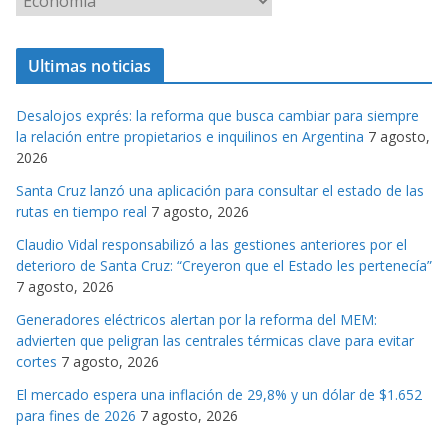
a
t
Ultimas noticias
e
g
Desalojos exprés: la reforma que busca cambiar para siempre
o
la relación entre propietarios e inquilinos en Argentina
7 agosto,
r
2026
i
Santa Cruz lanzó una aplicación para consultar el estado de las
a
rutas en tiempo real
7 agosto, 2026
s
Claudio Vidal responsabilizó a las gestiones anteriores por el
deterioro de Santa Cruz: “Creyeron que el Estado les pertenecía”
7 agosto, 2026
Generadores eléctricos alertan por la reforma del MEM:
advierten que peligran las centrales térmicas clave para evitar
cortes
7 agosto, 2026
El mercado espera una inflación de 29,8% y un dólar de $1.652
para fines de 2026
7 agosto, 2026