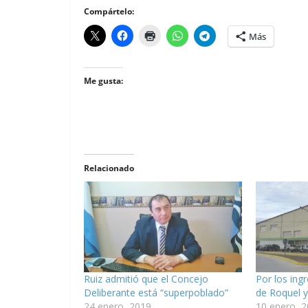
Compártelo:
Más
Me gusta:
Relacionado
Ruiz admitió que el Concejo
Por los ingr
Deliberante está “superpoblado”
de Roquel y
24 enero, 2019
10 enero, 