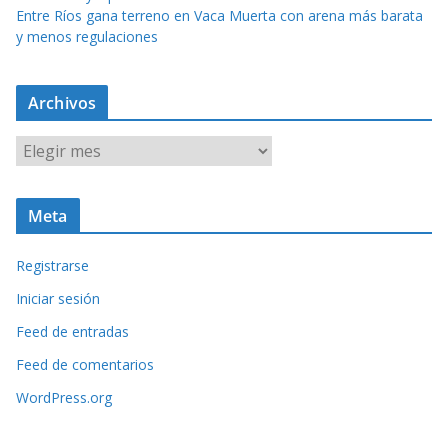
Entre Ríos gana terreno en Vaca Muerta con arena más barata
y menos regulaciones
Archivos
A
r
c
Meta
h
i
Registrarse
v
o
Iniciar sesión
s
Feed de entradas
Feed de comentarios
WordPress.org