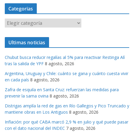
Categorias
C
a
t
Ultimas noticias
e
g
Chubut busca reducir regalías al 5% para reactivar Restinga Alí
o
tras la salida de YPF
8 agosto, 2026
r
Argentina, Uruguay y Chile: cuánto se gana y cuánto cuesta vivir
i
en cada país
8 agosto, 2026
a
s
Zafra de esquila en Santa Cruz: refuerzan las medidas para
prevenir la sarna ovina
8 agosto, 2026
Distrigas amplía la red de gas en Río Gallegos y Pico Truncado y
mantiene obras en Los Antiguos
8 agosto, 2026
Inflación: por qué CABA marcó 2,9 % en julio y qué puede pasar
con el dato nacional del INDEC
7 agosto, 2026