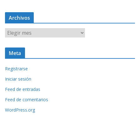
Archivos
A
r
c
Meta
h
i
Registrarse
v
o
Iniciar sesión
s
Feed de entradas
Feed de comentarios
WordPress.org