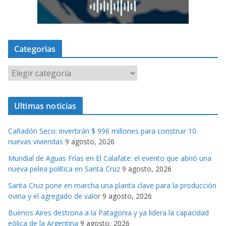
Categorias
C
a
t
Ultimas noticias
e
g
Cañadón Seco: invertirán $ 996 millones para construir 10
o
nuevas viviendas
9 agosto, 2026
r
Mundial de Aguas Frías en El Calafate: el evento que abrió una
i
nueva pelea política en Santa Cruz
9 agosto, 2026
a
s
Santa Cruz pone en marcha una planta clave para la producción
ovina y el agregado de valor
9 agosto, 2026
Buenos Aires destrona a la Patagonia y ya lidera la capacidad
eólica de la Argentina
9 agosto, 2026