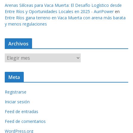
Arenas Silíceas para Vaca Muerta: El Desafío Logístico desde
Entre Ríos y Oportunidades Locales en 2025 - AuriPower
en
Entre Ríos gana terreno en Vaca Muerta con arena más barata
y menos regulaciones
Archivos
A
r
c
Meta
h
i
Registrarse
v
o
Iniciar sesión
s
Feed de entradas
Feed de comentarios
WordPress.org