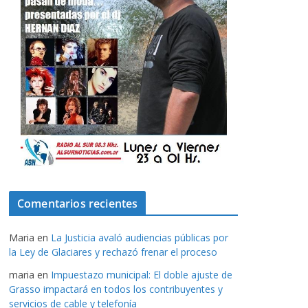
Comentarios recientes
Maria
en
La Justicia avaló audiencias públicas por
la Ley de Glaciares y rechazó frenar el proceso
maria
en
Impuestazo municipal: El doble ajuste de
Grasso impactará en todos los contribuyentes y
servicios de cable y telefonía