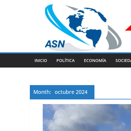
Skip
to
content
INICIO
POLÍTICA
ECONOMÍA
SOCIED
Month:
octubre 2024