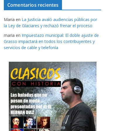
Comentarios recientes
Maria
en
La Justicia avaló audiencias públicas por
la Ley de Glaciares y rechazó frenar el proceso
maria
en
Impuestazo municipal: El doble ajuste de
Grasso impactará en todos los contribuyentes y
servicios de cable y telefonía