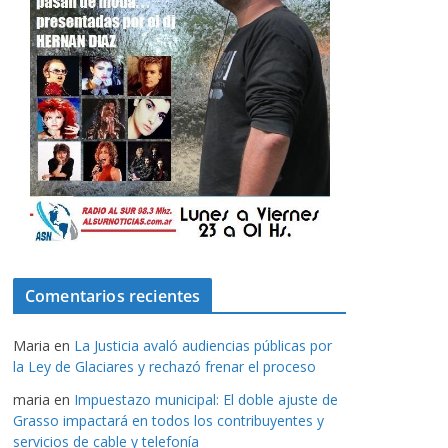
Comentarios recientes
Maria
en
La Justicia avaló audiencias públicas por
la Ley de Glaciares y rechazó frenar el proceso
maria
en
Impuestazo municipal: El doble ajuste de
Grasso impactará en todos los contribuyentes y
servicios de cable y telefonía