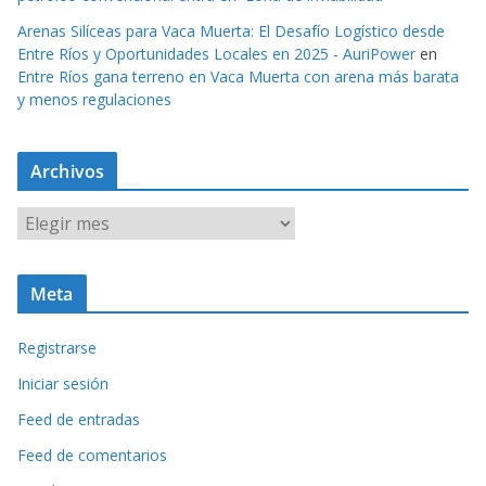
Arenas Silíceas para Vaca Muerta: El Desafío Logístico desde
Entre Ríos y Oportunidades Locales en 2025 - AuriPower
en
Entre Ríos gana terreno en Vaca Muerta con arena más barata
y menos regulaciones
Archivos
A
r
c
Meta
h
i
Registrarse
v
o
Iniciar sesión
s
Feed de entradas
Feed de comentarios