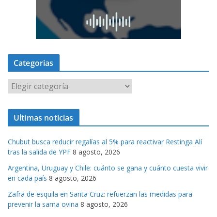
Categorias
C
a
t
Ultimas noticias
e
g
Chubut busca reducir regalías al 5% para reactivar Restinga Alí
o
tras la salida de YPF
8 agosto, 2026
r
Argentina, Uruguay y Chile: cuánto se gana y cuánto cuesta vivir
i
en cada país
8 agosto, 2026
a
s
Zafra de esquila en Santa Cruz: refuerzan las medidas para
prevenir la sarna ovina
8 agosto, 2026