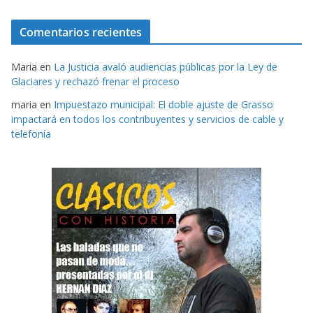
Comentarios recientes
Maria
en
La Justicia avaló audiencias públicas por la Ley de
Glaciares y rechazó frenar el proceso
maria
en
Impuestazo municipal: El doble ajuste de Grasso
impactará en todos los contribuyentes y servicios de cable y
telefonía