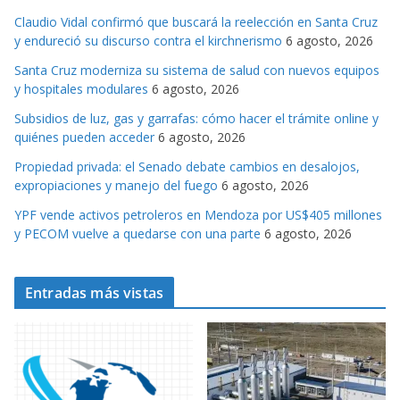
g
Claudio Vidal confirmó que buscará la reelección en Santa Cruz
o
y endureció su discurso contra el kirchnerismo
6 agosto, 2026
r
Santa Cruz moderniza su sistema de salud con nuevos equipos
i
y hospitales modulares
6 agosto, 2026
a
s
Subsidios de luz, gas y garrafas: cómo hacer el trámite online y
quiénes pueden acceder
6 agosto, 2026
Propiedad privada: el Senado debate cambios en desalojos,
expropiaciones y manejo del fuego
6 agosto, 2026
YPF vende activos petroleros en Mendoza por US$405 millones
y PECOM vuelve a quedarse con una parte
6 agosto, 2026
Entradas más vistas