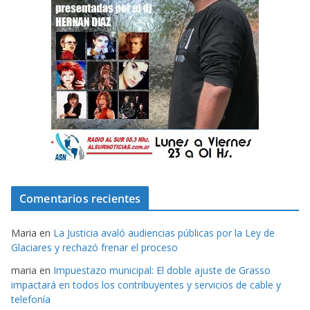
Comentarios recientes
Maria
en
La Justicia avaló audiencias públicas por la Ley de
Glaciares y rechazó frenar el proceso
maria
en
Impuestazo municipal: El doble ajuste de Grasso
impactará en todos los contribuyentes y servicios de cable y
telefonía