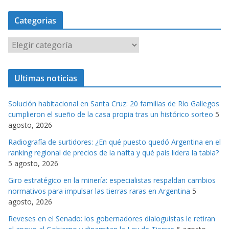
Categorias
C
a
t
Ultimas noticias
e
g
Solución habitacional en Santa Cruz: 20 familias de Río Gallegos
o
cumplieron el sueño de la casa propia tras un histórico sorteo
5
r
agosto, 2026
i
Radiografía de surtidores: ¿En qué puesto quedó Argentina en el
a
ranking regional de precios de la nafta y qué país lidera la tabla?
s
5 agosto, 2026
Giro estratégico en la minería: especialistas respaldan cambios
normativos para impulsar las tierras raras en Argentina
5
agosto, 2026
Reveses en el Senado: los gobernadores dialoguistas le retiran