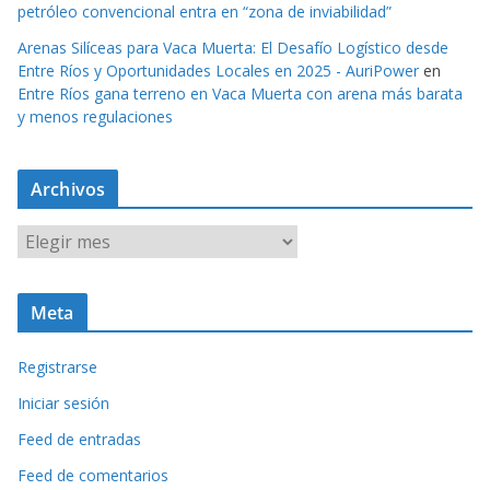
petróleo convencional entra en “zona de inviabilidad”
Arenas Silíceas para Vaca Muerta: El Desafío Logístico desde
Entre Ríos y Oportunidades Locales en 2025 - AuriPower
en
Entre Ríos gana terreno en Vaca Muerta con arena más barata
y menos regulaciones
Archivos
A
r
c
Meta
h
i
Registrarse
v
o
Iniciar sesión
s
Feed de entradas
Feed de comentarios