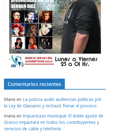
Comentarios recientes
Maria
en
La Justicia avaló audiencias públicas por
la Ley de Glaciares y rechazó frenar el proceso
maria
en
Impuestazo municipal: El doble ajuste de
Grasso impactará en todos los contribuyentes y
servicios de cable y telefonía