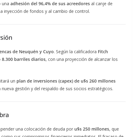
ó una
adhesión del 96,4% de sus acreedores
al canje de
la inyección de fondos y al cambio de control.
rsión
cuencas de Neuquén y Cuyo
. Según la calificadora
Fitch
o
8.300 barriles diarios
, con una proyección de alcanzar los
itará un
plan de inversiones (capex) de u$s 260 millones
 nueva gestión y del respaldo de sus socios estratégicos.
ebra
uspender una colocación de deuda por
u$s 250 millones
, que
ión como sus compromisos financieros inmediatos. El fracaso de