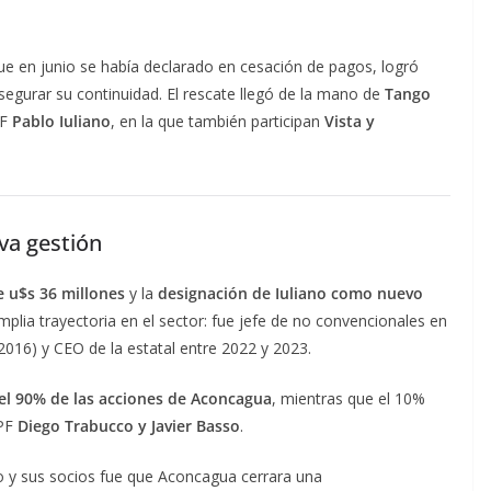
que en junio se había declarado en cesación de pagos, logró
segurar su continuidad. El rescate llegó de la mano de
Tango
PF
Pablo Iuliano
, en la que también participan
Vista y
eva gestión
e u$s 36 millones
y la
designación de Iuliano como nuevo
mplia trayectoria en el sector: fue jefe de no convencionales en
016) y CEO de la estatal entre 2022 y 2023.
el 90% de las acciones de Aconcagua
, mientras que el 10%
YPF
Diego Trabucco y Javier Basso
.
no y sus socios fue que Aconcagua cerrara una