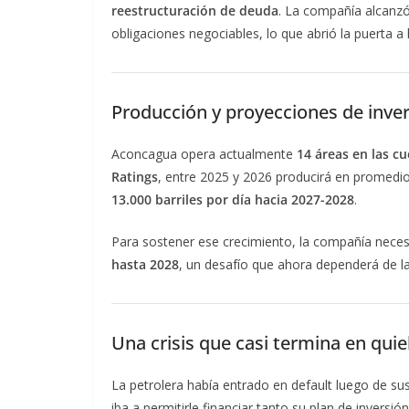
reestructuración de deuda
. La compañía alcanz
obligaciones negociables, lo que abrió la puerta a 
Producción y proyecciones de inve
Aconcagua opera actualmente
14 áreas en las 
Ratings
, entre 2025 y 2026 producirá en promedi
13.000 barriles por día hacia 2027-2028
.
Para sostener ese crecimiento, la compañía neces
hasta 2028
, un desafío que ahora dependerá de la
Una crisis que casi termina en qui
La petrolera había entrado en default luego de s
iba a permitirle financiar tanto su plan de invers