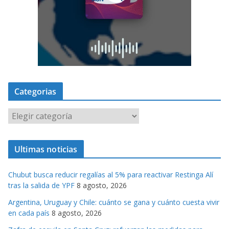
Categorias
C
a
t
Ultimas noticias
e
g
Chubut busca reducir regalías al 5% para reactivar Restinga Alí
o
tras la salida de YPF
8 agosto, 2026
r
Argentina, Uruguay y Chile: cuánto se gana y cuánto cuesta vivir
i
en cada país
8 agosto, 2026
a