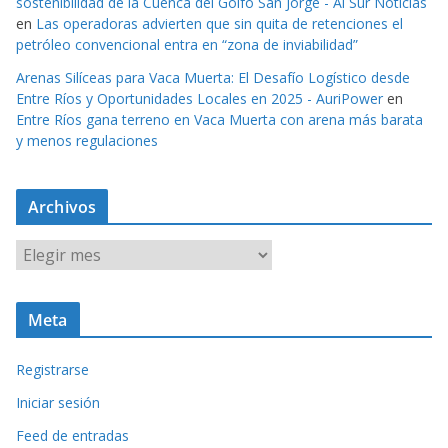
sostenibilidad de la Cuenca del Golfo San Jorge - Al Sur Noticias
en
Las operadoras advierten que sin quita de retenciones el
petróleo convencional entra en “zona de inviabilidad”
Arenas Silíceas para Vaca Muerta: El Desafío Logístico desde
Entre Ríos y Oportunidades Locales en 2025 - AuriPower
en
Entre Ríos gana terreno en Vaca Muerta con arena más barata
y menos regulaciones
Archivos
A
r
c
Meta
h
i
Registrarse
v
o
Iniciar sesión
s
Feed de entradas