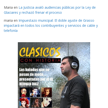
Maria
en
La Justicia avaló audiencias públicas por la Ley de
Glaciares y rechazó frenar el proceso
maria
en
Impuestazo municipal: El doble ajuste de Grasso
impactará en todos los contribuyentes y servicios de cable y
telefonía