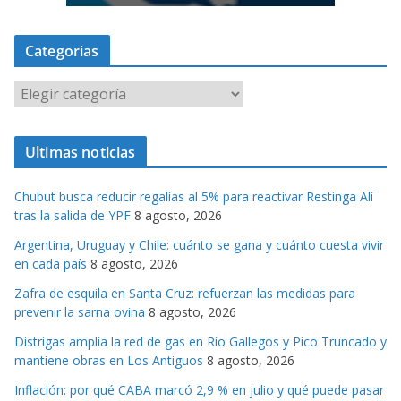
Categorias
C
a
t
Ultimas noticias
e
g
Chubut busca reducir regalías al 5% para reactivar Restinga Alí
o
tras la salida de YPF
8 agosto, 2026
r
Argentina, Uruguay y Chile: cuánto se gana y cuánto cuesta vivir
i
en cada país
8 agosto, 2026
a
s
Zafra de esquila en Santa Cruz: refuerzan las medidas para
prevenir la sarna ovina
8 agosto, 2026
Distrigas amplía la red de gas en Río Gallegos y Pico Truncado y
mantiene obras en Los Antiguos
8 agosto, 2026
Inflación: por qué CABA marcó 2,9 % en julio y qué puede pasar