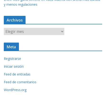
y menos regulaciones
Archivos
A
r
c
Meta
h
i
Registrarse
v
o
Iniciar sesión
s
Feed de entradas
Feed de comentarios
WordPress.org