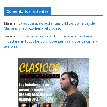
Comentarios recientes
Maria
en
La Justicia avaló audiencias públicas por la Ley de
Glaciares y rechazó frenar el proceso
maria
en
Impuestazo municipal: El doble ajuste de Grasso
impactará en todos los contribuyentes y servicios de cable y
telefonía