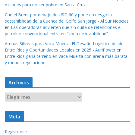
millones para no ser pobre en Santa Cruz
Cae el Brent por debajo de USD 60 y pone en riesgo la
sostenibilidad de la Cuenca del Golfo San Jorge - Al Sur Noticias
en
Las operadoras advierten que sin quita de retenciones el
petróleo convencional entra en “zona de inviabilidad”
Arenas Silíceas para Vaca Muerta: El Desafío Logístico desde
Entre Ríos y Oportunidades Locales en 2025 - AuriPower
en
Entre Ríos gana terreno en Vaca Muerta con arena más barata
y menos regulaciones
Archivos
A
r
c
Meta
h
i
Registrarse
v