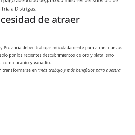
el pago adeudado de,$15.000 millones del subsidio de
 fría a Distrigas.
ecesidad de atraer
 y Provincia deben trabajar articuladamente para atraer nuevos
solo por los recientes descubrimientos de oro y plata, sino
cos como
uranio y vanadio
.
en transformarse en
“más trabajo y más beneficios para nuestra