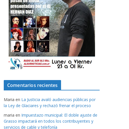
Comentarios recientes
Maria
en
La Justicia avaló audiencias públicas por
la Ley de Glaciares y rechazó frenar el proceso
maria
en
Impuestazo municipal: El doble ajuste de
Grasso impactará en todos los contribuyentes y
servicios de cable y telefonía