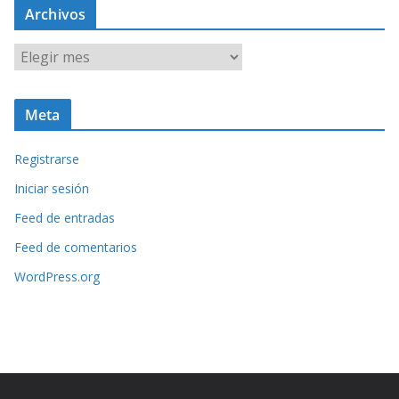
Archivos
A
r
c
Meta
h
i
Registrarse
v
o
Iniciar sesión
s
Feed de entradas
Feed de comentarios
WordPress.org