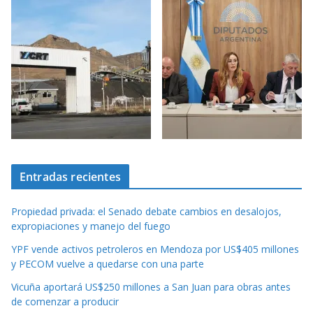
Entradas recientes
Propiedad privada: el Senado debate cambios en desalojos,
expropiaciones y manejo del fuego
YPF vende activos petroleros en Mendoza por US$405 millones
y PECOM vuelve a quedarse con una parte
Vicuña aportará US$250 millones a San Juan para obras antes
de comenzar a producir