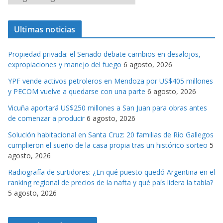
a
t
Ultimas noticias
e
g
Propiedad privada: el Senado debate cambios en desalojos,
o
expropiaciones y manejo del fuego
6 agosto, 2026
r
YPF vende activos petroleros en Mendoza por US$405 millones
i
y PECOM vuelve a quedarse con una parte
6 agosto, 2026
a
s
Vicuña aportará US$250 millones a San Juan para obras antes
de comenzar a producir
6 agosto, 2026
Solución habitacional en Santa Cruz: 20 familias de Río Gallegos
cumplieron el sueño de la casa propia tras un histórico sorteo
5
agosto, 2026
Radiografía de surtidores: ¿En qué puesto quedó Argentina en el
ranking regional de precios de la nafta y qué país lidera la tabla?
5 agosto, 2026