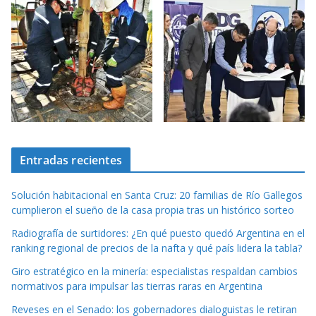
Entradas recientes
Solución habitacional en Santa Cruz: 20 familias de Río Gallegos
cumplieron el sueño de la casa propia tras un histórico sorteo
Radiografía de surtidores: ¿En qué puesto quedó Argentina en el
ranking regional de precios de la nafta y qué país lidera la tabla?
Giro estratégico en la minería: especialistas respaldan cambios
normativos para impulsar las tierras raras en Argentina
Reveses en el Senado: los gobernadores dialoguistas le retiran