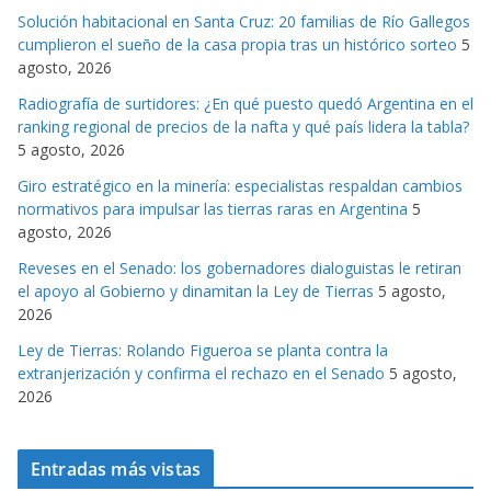
g
Solución habitacional en Santa Cruz: 20 familias de Río Gallegos
o
cumplieron el sueño de la casa propia tras un histórico sorteo
5
r
agosto, 2026
i
Radiografía de surtidores: ¿En qué puesto quedó Argentina en el
a
ranking regional de precios de la nafta y qué país lidera la tabla?
s
5 agosto, 2026
Giro estratégico en la minería: especialistas respaldan cambios
normativos para impulsar las tierras raras en Argentina
5
agosto, 2026
Reveses en el Senado: los gobernadores dialoguistas le retiran
el apoyo al Gobierno y dinamitan la Ley de Tierras
5 agosto,
2026
Ley de Tierras: Rolando Figueroa se planta contra la
extranjerización y confirma el rechazo en el Senado
5 agosto,
2026
Entradas más vistas