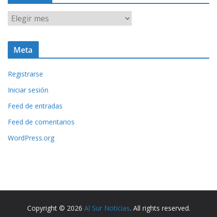
A
r
c
Meta
h
i
Registrarse
v
o
Iniciar sesión
s
Feed de entradas
Feed de comentarios
WordPress.org
Copyright © 2026
Al Sur Noticias
. All rights reserved.