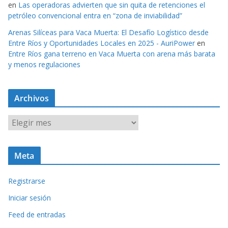
en
Las operadoras advierten que sin quita de retenciones el
petróleo convencional entra en “zona de inviabilidad”
Arenas Silíceas para Vaca Muerta: El Desafío Logístico desde
Entre Ríos y Oportunidades Locales en 2025 - AuriPower
en
Entre Ríos gana terreno en Vaca Muerta con arena más barata
y menos regulaciones
Archivos
A
r
c
Meta
h
i
Registrarse
v
o
Iniciar sesión
s
Feed de entradas