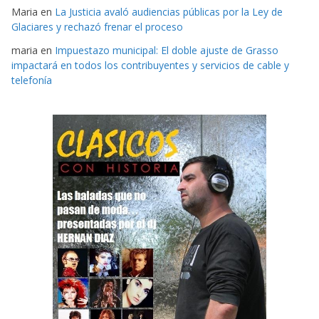
Maria
en
La Justicia avaló audiencias públicas por la Ley de
Glaciares y rechazó frenar el proceso
maria
en
Impuestazo municipal: El doble ajuste de Grasso
impactará en todos los contribuyentes y servicios de cable y
telefonía