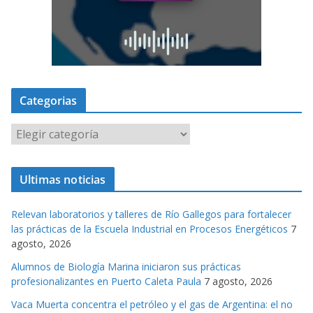
Categorias
C
a
t
Ultimas noticias
e
g
Relevan laboratorios y talleres de Río Gallegos para fortalecer
o
las prácticas de la Escuela Industrial en Procesos Energéticos
7
r
agosto, 2026
i
Alumnos de Biología Marina iniciaron sus prácticas
a
profesionalizantes en Puerto Caleta Paula
7 agosto, 2026
s
Vaca Muerta concentra el petróleo y el gas de Argentina: el no