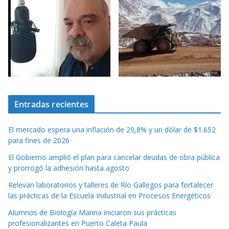
Entradas recientes
El mercado espera una inflación de 29,8% y un dólar de $1.652
para fines de 2026
El Gobierno amplió el plan para cancelar deudas de obra pública
y prorrogó la adhesión hasta agosto
Relevan laboratorios y talleres de Río Gallegos para fortalecer
las prácticas de la Escuela Industrial en Procesos Energéticos
Alumnos de Biología Marina iniciaron sus prácticas
profesionalizantes en Puerto Caleta Paula