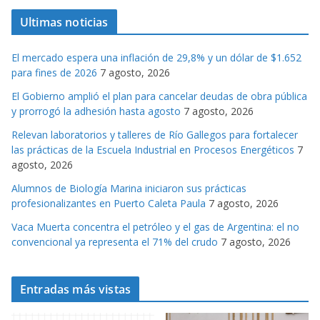
t
Ultimas noticias
e
g
El mercado espera una inflación de 29,8% y un dólar de $1.652
o
para fines de 2026
7 agosto, 2026
r
El Gobierno amplió el plan para cancelar deudas de obra pública
i
y prorrogó la adhesión hasta agosto
7 agosto, 2026
a
s
Relevan laboratorios y talleres de Río Gallegos para fortalecer
las prácticas de la Escuela Industrial en Procesos Energéticos
7
agosto, 2026
Alumnos de Biología Marina iniciaron sus prácticas
profesionalizantes en Puerto Caleta Paula
7 agosto, 2026
Vaca Muerta concentra el petróleo y el gas de Argentina: el no
convencional ya representa el 71% del crudo
7 agosto, 2026
Entradas más vistas