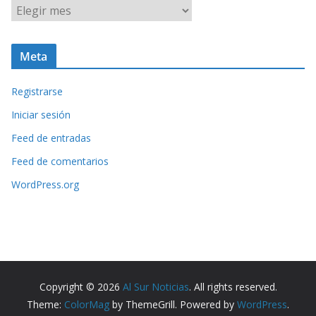
A
r
c
Meta
h
i
Registrarse
v
o
Iniciar sesión
s
Feed de entradas
Feed de comentarios
WordPress.org
Copyright © 2026
Al Sur Noticias
. All rights reserved.
Theme:
ColorMag
by ThemeGrill. Powered by
WordPress
.