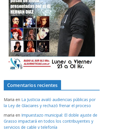
Comentarios recientes
Maria
en
La Justicia avaló audiencias públicas por
la Ley de Glaciares y rechazó frenar el proceso
maria
en
Impuestazo municipal: El doble ajuste de
Grasso impactará en todos los contribuyentes y
servicios de cable y telefonía