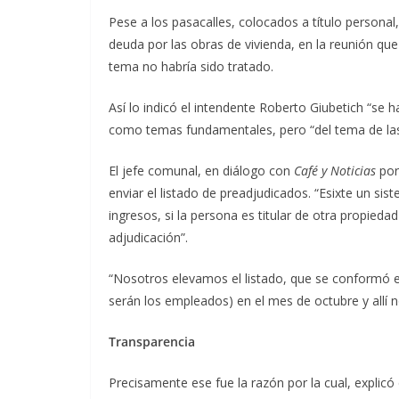
Pese a los pasacalles, colocados a título persona
deuda por las obras de vivienda, en la reunión que
tema no habría sido tratado.
Así lo indicó el intendente Roberto Giubetich “se h
como temas fundamentales, pero “del tema de las 
El jefe comunal, en diálogo con
Café y Noticias
por
enviar el listado de preadjudicados. “Esixte un si
ingresos, si la persona es titular de otra propieda
adjudicación”.
“Nosotros elevamos el listado, que se conformó en
serán los empleados) en el mes de octubre y allí n
Transparencia
Precisamente ese fue la razón por la cual, explicó 