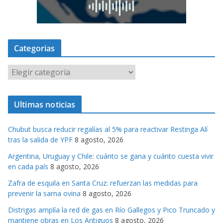
Categorias
C
a
t
Ultimas noticias
e
g
Chubut busca reducir regalías al 5% para reactivar Restinga Alí
o
tras la salida de YPF
8 agosto, 2026
r
Argentina, Uruguay y Chile: cuánto se gana y cuánto cuesta vivir
i
en cada país
8 agosto, 2026
a
s
Zafra de esquila en Santa Cruz: refuerzan las medidas para
prevenir la sarna ovina
8 agosto, 2026
Distrigas amplía la red de gas en Río Gallegos y Pico Truncado y
mantiene obras en Los Antiguos
8 agosto, 2026