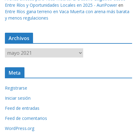
Entre Ríos y Oportunidades Locales en 2025 - AuriPower
en
Entre Ríos gana terreno en Vaca Muerta con arena más barata
y menos regulaciones
Archivos
A
r
c
Meta
h
i
Registrarse
v
o
Iniciar sesión
s
Feed de entradas
Feed de comentarios
WordPress.org