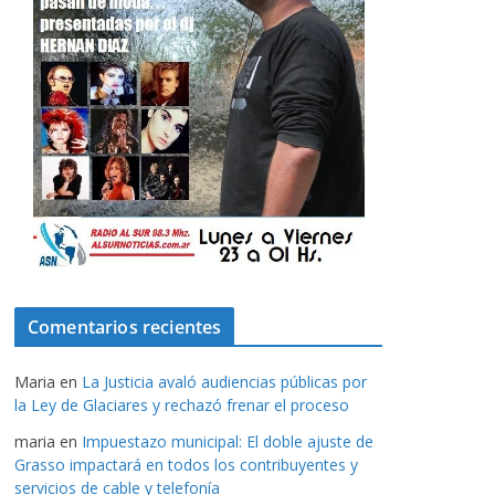
Comentarios recientes
Maria
en
La Justicia avaló audiencias públicas por
la Ley de Glaciares y rechazó frenar el proceso
maria
en
Impuestazo municipal: El doble ajuste de
Grasso impactará en todos los contribuyentes y
servicios de cable y telefonía