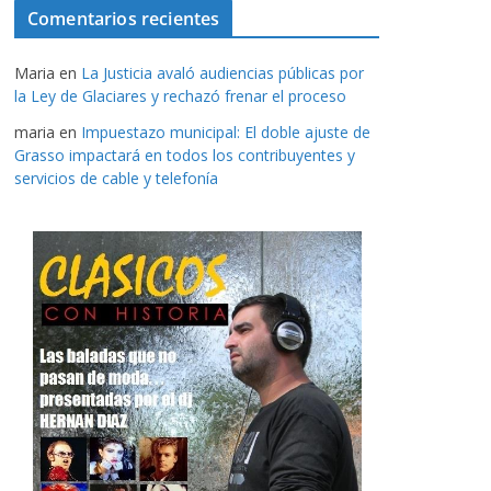
Comentarios recientes
Maria
en
La Justicia avaló audiencias públicas por
la Ley de Glaciares y rechazó frenar el proceso
maria
en
Impuestazo municipal: El doble ajuste de
Grasso impactará en todos los contribuyentes y
servicios de cable y telefonía