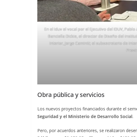
En el Iduv el vocal por el Ejecutivo del IDUV, Pabl
Banciella Dickie, el director de Diseño del insti
Interior, Jorge Caminiti; el subsecretario de In
Provi
Obra pública y servicios
Los nuevos proyectos financiados durante el seme
Seguridad y el Ministerio de Desarrollo Social
.
Pero, por acuerdos anteriores, se realizaron des