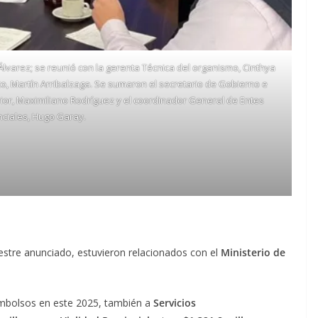
o Álvarez; se reunió con la gerenta Técnica del organismo, Cinthya
tuto, Martín Arribalzaga. Se sumaron el secretario de Gobierno e
terior, Maximiliano Rodríguez y el coordinador General de Entes
nciales, Hugo Garay.
stre anunciado, estuvieron relacionados con el
Ministerio de
embolsos en este 2025, también a
Servicios