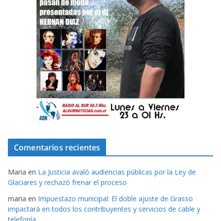
Comentarios recientes
Maria
en
La Justicia avaló audiencias públicas por la Ley de
Glaciares y rechazó frenar el proceso
maria
en
Impuestazo municipal: El doble ajuste de Grasso
impactará en todos los contribuyentes y servicios de cable y
telefonía