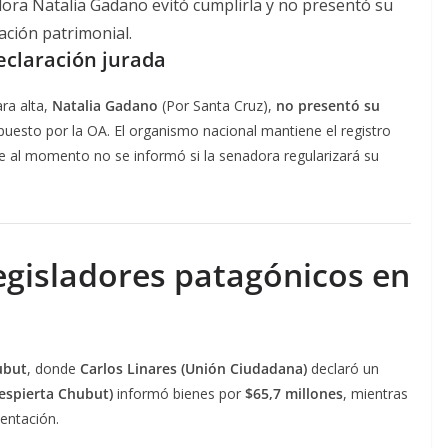
adora Natalia Gadano evitó cumplirla y no presentó su
ación patrimonial.
eclaración jurada
ra alta,
Natalia Gadano
(Por Santa Cruz),
no presentó su
puesto por la OA. El organismo nacional mantiene el registro
ue al momento no se informó si la senadora regularizará su
egisladores patagónicos en
ubut
, donde
Carlos Linares (Unión Ciudadana)
declaró un
Despierta Chubut)
informó bienes por
$65,7 millones
, mientras
entación.