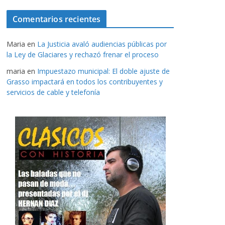
Comentarios recientes
Maria
en
La Justicia avaló audiencias públicas por
la Ley de Glaciares y rechazó frenar el proceso
maria
en
Impuestazo municipal: El doble ajuste de
Grasso impactará en todos los contribuyentes y
servicios de cable y telefonía