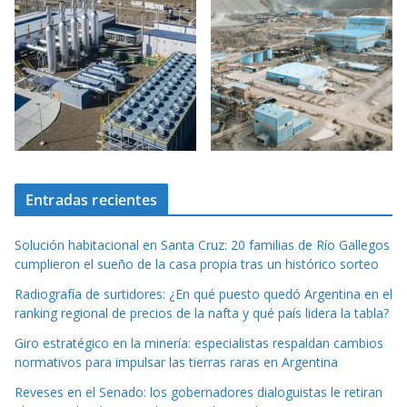
Entradas recientes
Solución habitacional en Santa Cruz: 20 familias de Río Gallegos
cumplieron el sueño de la casa propia tras un histórico sorteo
Radiografía de surtidores: ¿En qué puesto quedó Argentina en el
ranking regional de precios de la nafta y qué país lidera la tabla?
Giro estratégico en la minería: especialistas respaldan cambios
normativos para impulsar las tierras raras en Argentina
Reveses en el Senado: los gobernadores dialoguistas le retiran