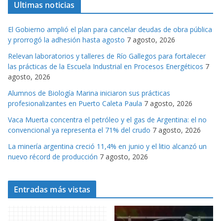
Ultimas noticias
e
g
El Gobierno amplió el plan para cancelar deudas de obra pública
o
y prorrogó la adhesión hasta agosto
7 agosto, 2026
r
Relevan laboratorios y talleres de Río Gallegos para fortalecer
i
las prácticas de la Escuela Industrial en Procesos Energéticos
7
a
agosto, 2026
s
Alumnos de Biología Marina iniciaron sus prácticas
profesionalizantes en Puerto Caleta Paula
7 agosto, 2026
Vaca Muerta concentra el petróleo y el gas de Argentina: el no
convencional ya representa el 71% del crudo
7 agosto, 2026
La minería argentina creció 11,4% en junio y el litio alcanzó un
nuevo récord de producción
7 agosto, 2026
Entradas más vistas