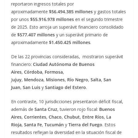
reportaron ingresos totales por
aproximadamente
$56.494.385 millones
y gastos totales
por unos
$55.916.978 millones
en el segundo trimestre
de 2025. Esto arroja un superávit financiero consolidado
de
$577.407 millones
y un superávit primario de
aproximadamente
$1.450.425 millones
.
De las 22 provincias consideradas, mostraron superávit
financiero:
Ciudad Autónoma de Buenos
Aires
,
Córdoba
,
Formosa
,
J
ujuy
,
Mendoza
,
Misiones
,
Río Negro
,
Salta
,
San
Juan
,
San Luis
y
Santiago del Estero
.
En contraste, 10 jurisdicciones presentaron déficit fiscal,
además de
Santa Cruz
, tuvieron rojo fiscal:
Buenos
Aires
,
Corrientes
,
Chaco
,
Chubut
,
Entre Ríos
,
La
Rioja
,
Santa Fe
,
Tucumán
y
Tierra del Fuego
. Estos
resultados reflejan la diversidad en la situación fiscal de