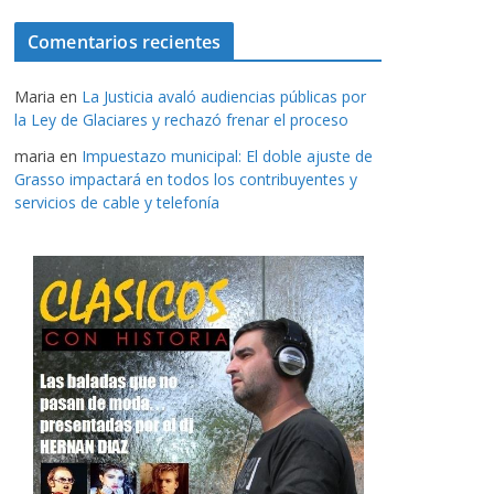
Comentarios recientes
Maria
en
La Justicia avaló audiencias públicas por
la Ley de Glaciares y rechazó frenar el proceso
maria
en
Impuestazo municipal: El doble ajuste de
Grasso impactará en todos los contribuyentes y
servicios de cable y telefonía