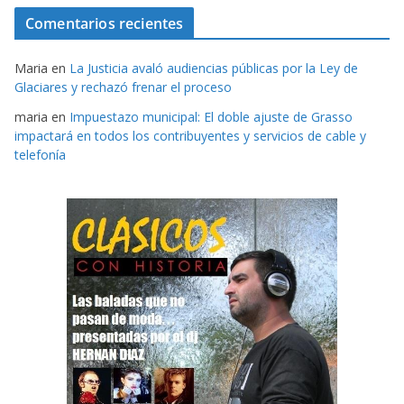
Comentarios recientes
Maria
en
La Justicia avaló audiencias públicas por la Ley de
Glaciares y rechazó frenar el proceso
maria
en
Impuestazo municipal: El doble ajuste de Grasso
impactará en todos los contribuyentes y servicios de cable y
telefonía