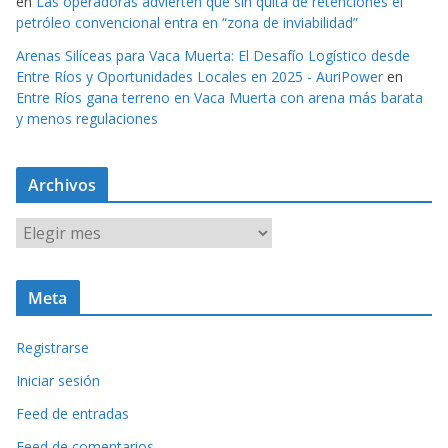
en
Las operadoras advierten que sin quita de retenciones el
petróleo convencional entra en “zona de inviabilidad”
Arenas Silíceas para Vaca Muerta: El Desafío Logístico desde
Entre Ríos y Oportunidades Locales en 2025 - AuriPower
en
Entre Ríos gana terreno en Vaca Muerta con arena más barata
y menos regulaciones
Archivos
A
r
c
Meta
h
i
Registrarse
v
o
Iniciar sesión
s
Feed de entradas
Feed de comentarios