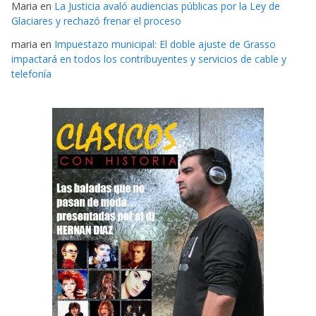
Maria
en
La Justicia avaló audiencias públicas por la Ley de
Glaciares y rechazó frenar el proceso
maria
en
Impuestazo municipal: El doble ajuste de Grasso
impactará en todos los contribuyentes y servicios de cable y
telefonía