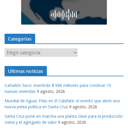
Categorias
C
a
t
Ultimas noticias
e
g
Cañadón Seco: invertirán $ 996 millones para construir 10
o
nuevas viviendas
9 agosto, 2026
r
Mundial de Aguas Frías en El Calafate: el evento que abrió una
i
nueva pelea política en Santa Cruz
9 agosto, 2026
a
s
Santa Cruz pone en marcha una planta clave para la producción
ovina y el agregado de valor
9 agosto, 2026