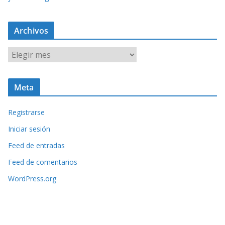
Archivos
A
r
c
Meta
h
i
Registrarse
v
o
Iniciar sesión
s
Feed de entradas
Feed de comentarios
WordPress.org