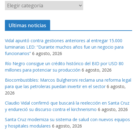
C
a
t
Ultimas noticias
e
g
Vidal apuntó contra gestiones anteriores al entregar 15.000
o
luminarias LED: “Durante muchos años fue un negocio para
r
funcionarios”
6 agosto, 2026
i
Río Negro consigue un crédito histórico del BID por USD 80
a
millones para potenciar su producción
6 agosto, 2026
s
Biocombustibles: Marcos Bulgheroni reclama una reforma legal
para que las petroleras puedan invertir en el sector
6 agosto,
2026
Claudio Vidal confirmó que buscará la reelección en Santa Cruz
y endureció su discurso contra el kirchnerismo
6 agosto, 2026
Santa Cruz moderniza su sistema de salud con nuevos equipos
y hospitales modulares
6 agosto, 2026