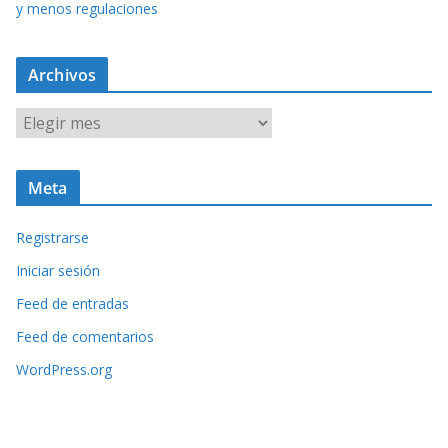
y menos regulaciones
Archivos
A
r
c
Meta
h
i
Registrarse
v
o
Iniciar sesión
s
Feed de entradas
Feed de comentarios
WordPress.org