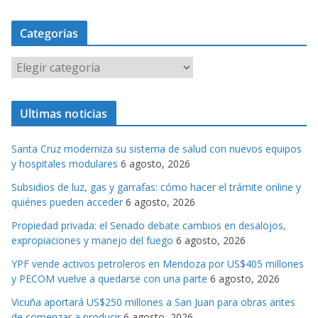
Categorias
C
a
t
Ultimas noticias
e
g
Santa Cruz moderniza su sistema de salud con nuevos equipos
o
y hospitales modulares
6 agosto, 2026
r
Subsidios de luz, gas y garrafas: cómo hacer el trámite online y
i
quiénes pueden acceder
6 agosto, 2026
a
s
Propiedad privada: el Senado debate cambios en desalojos,
expropiaciones y manejo del fuego
6 agosto, 2026
YPF vende activos petroleros en Mendoza por US$405 millones
y PECOM vuelve a quedarse con una parte
6 agosto, 2026
Vicuña aportará US$250 millones a San Juan para obras antes
de comenzar a producir
6 agosto, 2026