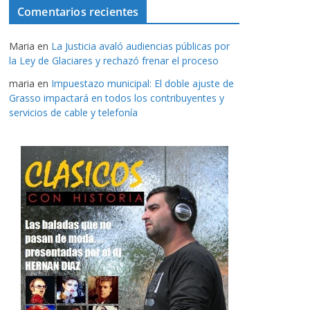
Comentarios recientes
Maria
en
La Justicia avaló audiencias públicas por
la Ley de Glaciares y rechazó frenar el proceso
maria
en
Impuestazo municipal: El doble ajuste de
Grasso impactará en todos los contribuyentes y
servicios de cable y telefonía