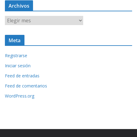
Archivos
A
r
c
Meta
h
i
Registrarse
v
o
Iniciar sesión
s
Feed de entradas
Feed de comentarios
WordPress.org