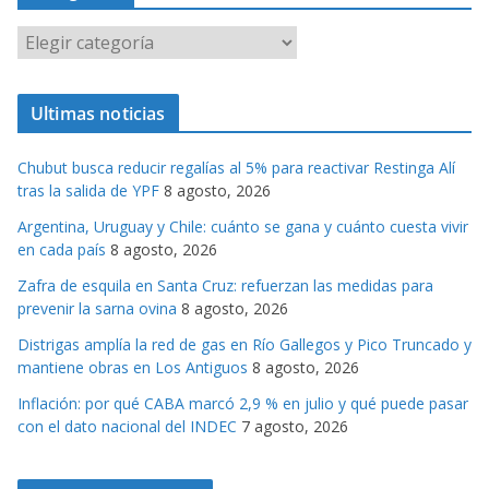
C
a
t
Ultimas noticias
e
g
Chubut busca reducir regalías al 5% para reactivar Restinga Alí
o
tras la salida de YPF
8 agosto, 2026
r
Argentina, Uruguay y Chile: cuánto se gana y cuánto cuesta vivir
i
en cada país
8 agosto, 2026
a
s
Zafra de esquila en Santa Cruz: refuerzan las medidas para
prevenir la sarna ovina
8 agosto, 2026
Distrigas amplía la red de gas en Río Gallegos y Pico Truncado y
mantiene obras en Los Antiguos
8 agosto, 2026
Inflación: por qué CABA marcó 2,9 % en julio y qué puede pasar
con el dato nacional del INDEC
7 agosto, 2026