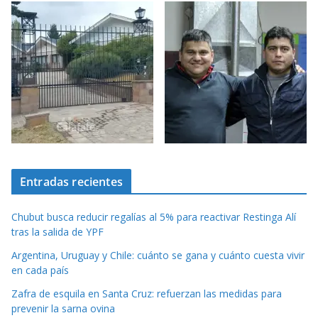
Entradas recientes
Chubut busca reducir regalías al 5% para reactivar Restinga Alí
tras la salida de YPF
Argentina, Uruguay y Chile: cuánto se gana y cuánto cuesta vivir
en cada país
Zafra de esquila en Santa Cruz: refuerzan las medidas para
prevenir la sarna ovina