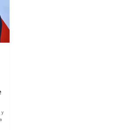
e
 y
a