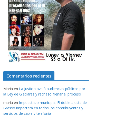
Comentarios recientes
Maria
en
La Justicia avaló audiencias públicas por
la Ley de Glaciares y rechazó frenar el proceso
maria
en
Impuestazo municipal: El doble ajuste de
Grasso impactará en todos los contribuyentes y
servicios de cable y telefonía