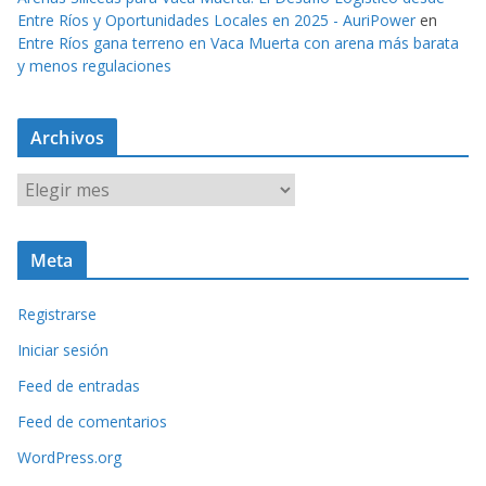
Entre Ríos y Oportunidades Locales en 2025 - AuriPower
en
Entre Ríos gana terreno en Vaca Muerta con arena más barata
y menos regulaciones
Archivos
A
r
c
Meta
h
i
Registrarse
v
o
Iniciar sesión
s
Feed de entradas
Feed de comentarios
WordPress.org