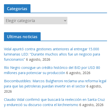
Categorias
C
a
t
Ultimas noticias
e
g
Vidal apuntó contra gestiones anteriores al entregar 15.000
o
luminarias LED: “Durante muchos años fue un negocio para
r
funcionarios”
6 agosto, 2026
i
Río Negro consigue un crédito histórico del BID por USD 80
a
millones para potenciar su producción
6 agosto, 2026
s
Biocombustibles: Marcos Bulgheroni reclama una reforma legal
para que las petroleras puedan invertir en el sector
6 agosto,
2026
Claudio Vidal confirmó que buscará la reelección en Santa Cruz
y endureció su discurso contra el kirchnerismo
6 agosto, 2026