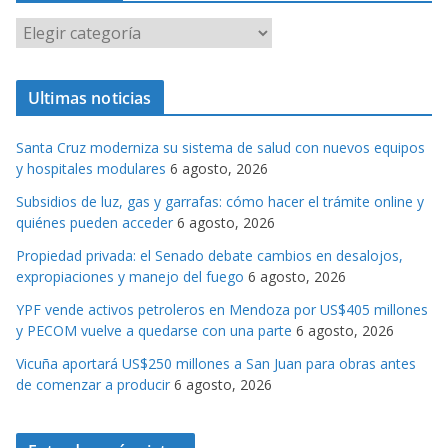
C
a
t
Ultimas noticias
e
g
Santa Cruz moderniza su sistema de salud con nuevos equipos
o
y hospitales modulares
6 agosto, 2026
r
Subsidios de luz, gas y garrafas: cómo hacer el trámite online y
i
quiénes pueden acceder
6 agosto, 2026
a
s
Propiedad privada: el Senado debate cambios en desalojos,
expropiaciones y manejo del fuego
6 agosto, 2026
YPF vende activos petroleros en Mendoza por US$405 millones
y PECOM vuelve a quedarse con una parte
6 agosto, 2026
Vicuña aportará US$250 millones a San Juan para obras antes
de comenzar a producir
6 agosto, 2026