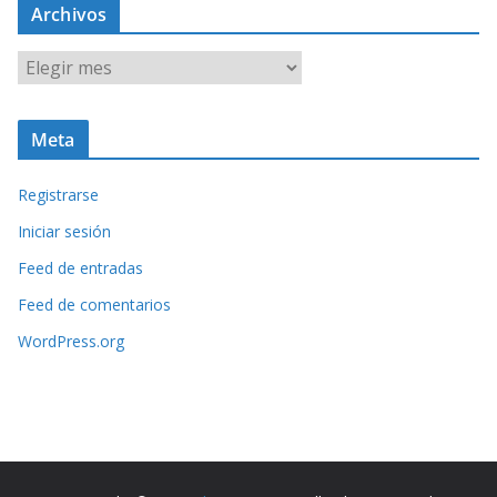
Archivos
A
r
c
Meta
h
i
Registrarse
v
o
Iniciar sesión
s
Feed de entradas
Feed de comentarios
WordPress.org