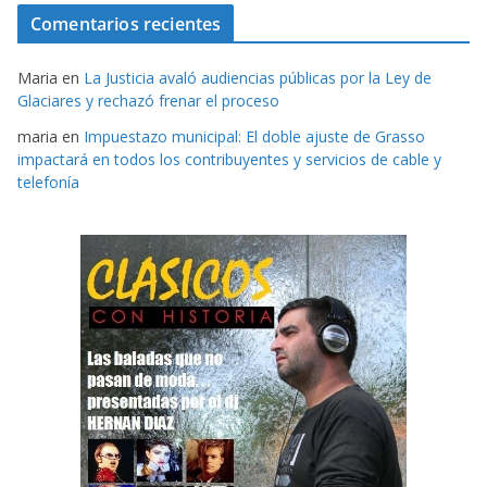
Comentarios recientes
Maria
en
La Justicia avaló audiencias públicas por la Ley de
Glaciares y rechazó frenar el proceso
maria
en
Impuestazo municipal: El doble ajuste de Grasso
impactará en todos los contribuyentes y servicios de cable y
telefonía