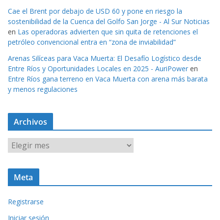
Cae el Brent por debajo de USD 60 y pone en riesgo la
sostenibilidad de la Cuenca del Golfo San Jorge - Al Sur Noticias
en
Las operadoras advierten que sin quita de retenciones el
petróleo convencional entra en “zona de inviabilidad”
Arenas Silíceas para Vaca Muerta: El Desafío Logístico desde
Entre Ríos y Oportunidades Locales en 2025 - AuriPower
en
Entre Ríos gana terreno en Vaca Muerta con arena más barata
y menos regulaciones
Archivos
A
r
c
Meta
h
i
Registrarse
v
o
Iniciar sesión